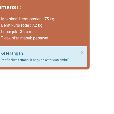
imensi :
Maksimal berat pasien : 75 kg
Berat kursi roda : 7.2 kg
Lebar jok : 35 cm
ss
Tidak bisa masuk pesawat
Dismiss
×
Keterangan
this
“tarif belum termasuk ongkos antar dan ambil"
alert.