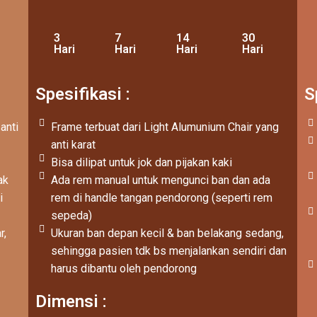
3
7
14
30
Hari
Hari
Hari
Hari
Spesifikasi :
S
anti
Frame terbuat dari Light Alumunium Chair yang
anti karat
Bisa dilipat untuk jok dan pijakan kaki
ak
Ada rem manual untuk mengunci ban dan ada
i
rem di handle tangan pendorong (seperti rem
sepeda)
r,
Ukuran ban depan kecil & ban belakang sedang,
sehingga pasien tdk bs menjalankan sendiri dan
harus dibantu oleh pendorong
Dimensi :