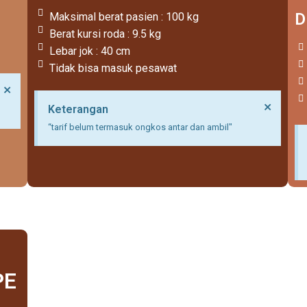
D
Maksimal berat pasien : 100 kg
Berat kursi roda : 9.5 kg
Lebar jok : 40 cm
Tidak bisa masuk pesawat
Dismiss
×
this
Dismi
×
Keterangan
alert.
this
“tarif belum termasuk ongkos antar dan ambil"
alert.
PE