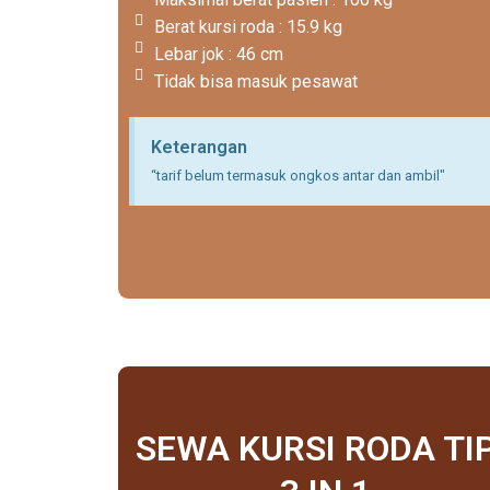
Berat kursi roda : 15.9 kg
Lebar jok : 46 cm
Tidak bisa masuk pesawat
Keterangan
“tarif belum termasuk ongkos antar dan ambil"
SEWA KURSI RODA TI