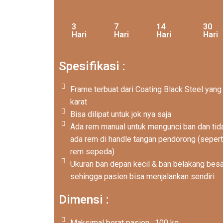
3
7
14
30
Hari
Hari
Hari
Hari
Spesifikasi :
Frame terbuat dari Coating Black Steel yang 
karat
Bisa dilipat untuk jok nya saja
Ada rem manual untuk mengunci ban dan tid
ada rem di handle tangan pendorong (sepert
rem sepeda)
Ukuran ban depan kecil & ban belakang besa
sehingga pasien bisa menjalankan sendiri
Dimensi :
Maksimal berat pasien : 100 kg